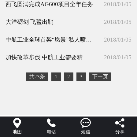
西飞圆满完成AG600项目全年任务
2018/01/05
大洋砺剑 飞鲨出鞘
2018/01/05
中航工业全球首架“愿景”私人喷气机交付用户
2018/01/05
加快改革步伐 中航工业需要精准聚焦
2018/01/05
共23条
1
2
3
下一页




地图
电话
短信
分享