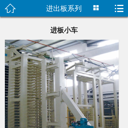



进出板系列
首页

关于我们
进板小车
产品中心
新闻中心
样本下载
服务介绍
联系我们
合作客户